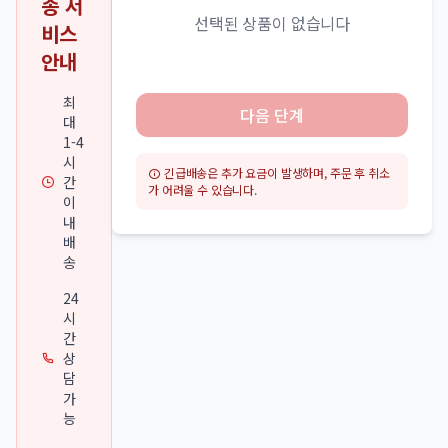
송 서
선택된 상품이 없습니다
비스
안내
최
다음 단계
대
1-4
시
긴급배송은 추가 요금이 발생하며, 주문 후 취소
간
가 어려울 수 있습니다.
이
내
배
송
24
시
간
상
담
가
능