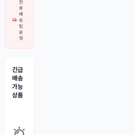
전
용
배
송
팀
운
영
긴급
배송
가능
상품