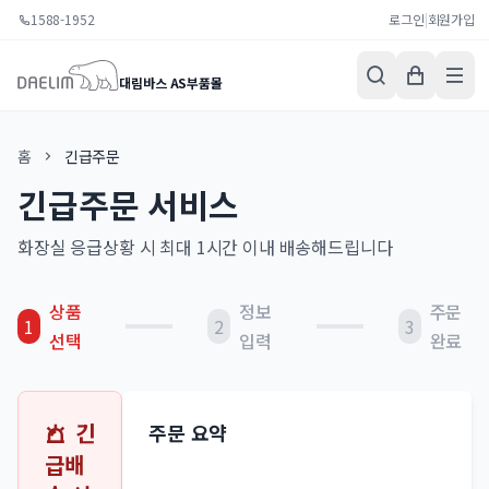
1588-1952
로그인
|
회원가입
대림바스 AS부품몰
홈
긴급주문
긴급주문 서비스
화장실 응급상황 시 최대 1시간 이내 배송해드립니다
상품
정보
주문
1
2
3
선택
입력
완료
긴
주문 요약
급배