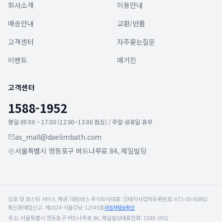
회사소개
이용안내
배송안내
교환/반품
고객센터
자주묻는질문
이벤트
매거진
고객센터
1588-1952
평일 09:00 ~ 17:00 (12:00~13:00 점심) / 주말·공휴일 휴무
as_mall@daelimbath.com
서울특별시 영등포구 버드나루로 84, 제일빌딩
상호 및 호스팅 서비스 제공:
대림바스 주식회사
대표:
강태식
사업자등록번호:
673-85-00862
통신판매업신고:
제2024-서울강남-12345호
사업자정보확인
주소:
서울특별시 영등포구 버드나루로 84, 제일빌딩
대표전화:
1588-1952