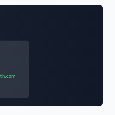
ath.com
능